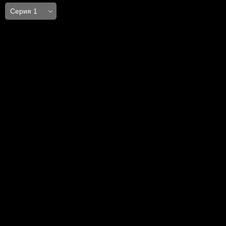
Серия 1
Серия 1
Серия 2
Серия 3
Серия 4
Серия 5
Серия 6
Серия 7
Серия 8
Серия 9
Серия 10
Серия 11
Серия 12