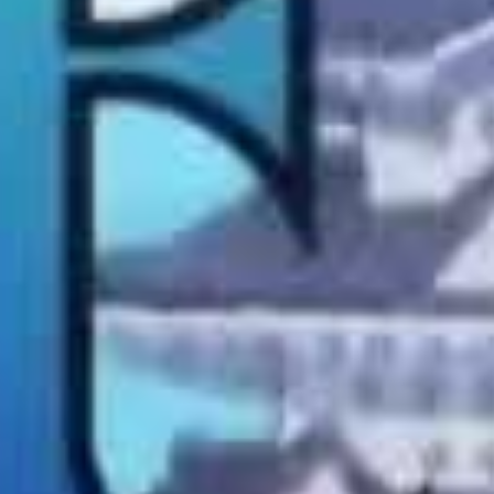
Серия 944
Серия 945
Серия 946
Серия 947
Серия 948
Серия 949
Серия 950
Серия 951
Серия 952
Серия 953
Серия 954
Серия 955
Серия 956