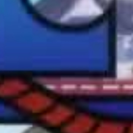
Серия 957
Серия 958
Серия 959
Серия 960
Серия 961
Серия 962
Серия 963
Серия 964
Серия 965
Серия 966
Серия 967
Серия 968
Серия 969