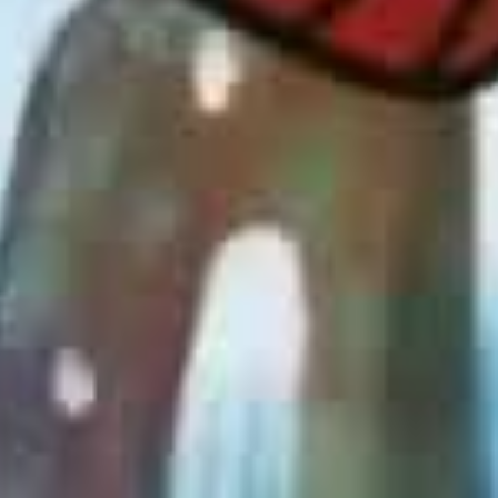
Серия 970
Серия 971
Серия 972
Серия 973
Серия 974
Серия 975
Серия 976
Серия 977
Серия 978
Серия 979
Серия 980
Серия 981
Серия 982