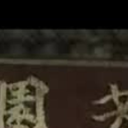
Серия 13
Серия 14
Серия 15
Серия 16
Серия 17
Серия 18
Серия 19
Серия 20
Серия 21
Серия 22
Серия 23
Серия 24